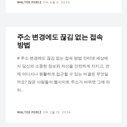
WALTER PEREZ
ON
4월 6, 2026
주소 변경에도 끊김 없는 접속
방법
# 주소 변경에도 끊김 없는 접속 방법 인터넷 세상에
서 당신의 소중한 정보와 자산을 안전하게 지키고, 언
제 어디서나 원활하게 접근할 수 있는 비결은 무엇일
까요? 많은 사람들이 웹사이트 주소가 바뀌면 그에 따
라…
WALTER PEREZ
ON
2월 19, 2026