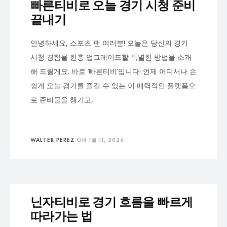
빠른티비로 오늘 경기 시청 준비
끝내기
안녕하세요, 스포츠 팬 여러분! 오늘은 당신의 경기
시청 경험을 한층 업그레이드할 특별한 방법을 소개
해 드릴게요. 바로 ‘빠른티비’입니다! 언제 어디서나 손
쉽게 오늘 경기를 즐길 수 있는 이 매력적인 플랫폼으
로 준비물을 챙기고,…
WALTER PEREZ
ON
1월 11, 2026
닌자티비로 경기 흐름을 빠르게
따라가는 법