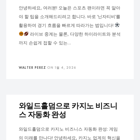
안녕하세요, 여러분! 오늘은 스포츠 팬이라면 꼭 알아
야 할 팁을 소개해드리려고 합니다. 바로 ‘닌자티비’를
활용하여 경기 흐름을 빠르게 따라가는 법입니다!
라이브 중계는 물론, 다양한 하이라이트와 분석
까지 손쉽게 접할 수 있는…
WALTER PEREZ
ON
1월 4, 2026
와일드홀덤으로 카지노 비즈니
스 자동화 완성
와일드홀덤으로 카지노 비즈니스 자동화 완성: 게임
의 미래를 만나다! 안녕하세요, 카지노 업계의 혁신을