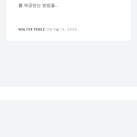
를 제공받는 방법을…
WALTER PEREZ
ON
9월 14, 2025
2017 ALL RIGHTS RESERVED. POWERED BY
TVDA.THEMES
.