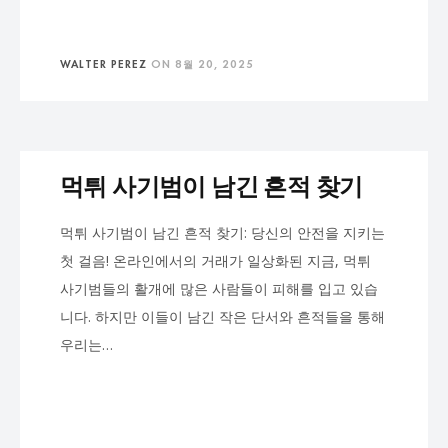
WALTER PEREZ
ON
8월 20, 2025
먹튀 사기범이 남긴 흔적 찾기
먹튀 사기범이 남긴 흔적 찾기: 당신의 안전을 지키는
첫 걸음! 온라인에서의 거래가 일상화된 지금, 먹튀
사기범들의 활개에 많은 사람들이 피해를 입고 있습
니다. 하지만 이들이 남긴 작은 단서와 흔적들을 통해
우리는…