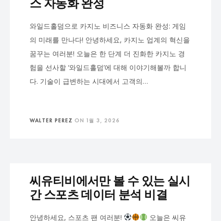
스 자동화 완성
와일드홀덤으로 카지노 비즈니스 자동화 완성: 게임
의 미래를 만나다! 안녕하세요, 카지노 업계의 혁신을
꿈꾸는 여러분! 오늘은 한 단계 더 진화한 카지노 경
험을 선사할 ‘와일드홀덤’에 대해 이야기해볼까 합니
다. 기술이 급변하는 시대에서 고객의…
WALTER PEREZ
ON
1월 3, 2026
씨유티비에서만 볼 수 있는 실시
간 스포츠 데이터 분석 비결
안녕하세요, 스포츠 팬 여러분!
오늘은 씨유