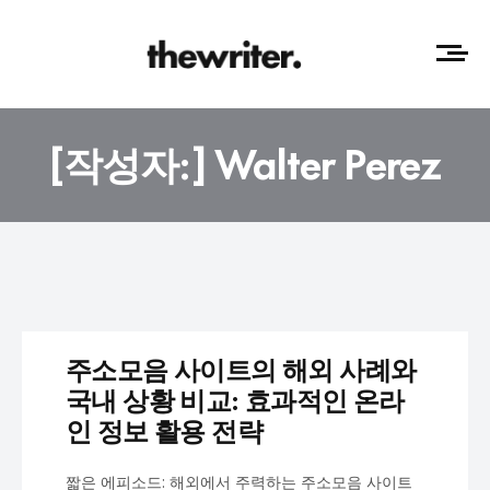
[작성자:]
Walter Perez
주소모음 사이트의 해외 사례와
국내 상황 비교: 효과적인 온라
인 정보 활용 전략
짧은 에피소드: 해외에서 주력하는 주소모음 사이트