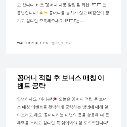
고 합니다. 바로 ‘꽁머니 자동 알림’을 위한 IFTTT 연
동법입니다!
꽁머니를 놓치지 않고 빠짐없이 챙
기고 싶다면 주목해주세요. IFTTT는…
WALTER PEREZ
ON
8월 17, 2025
꽁머니 적립 후 보너스 매칭 이
벤트 공략
안녕하세요, 여러분!
오늘은 꽁머니 적립 후 보너
스 매칭 이벤트를 완벽하게 공략하는 방법에 대해 알
아보려고 해요. 꽁머니라는 마법의 돈을 활용해 더 큰
혜택을 누리고 싶다면 꼭 읽어봐야 할 포스트랍니다!