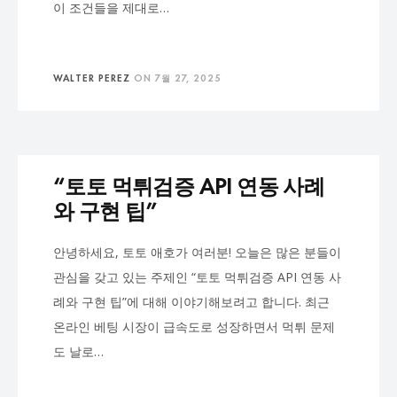
이 조건들을 제대로…
WALTER PEREZ
ON
7월 27, 2025
“토토 먹튀검증 API 연동 사례
와 구현 팁”
안녕하세요, 토토 애호가 여러분! 오늘은 많은 분들이
관심을 갖고 있는 주제인 “토토 먹튀검증 API 연동 사
례와 구현 팁”에 대해 이야기해보려고 합니다. 최근
온라인 베팅 시장이 급속도로 성장하면서 먹튀 문제
도 날로…