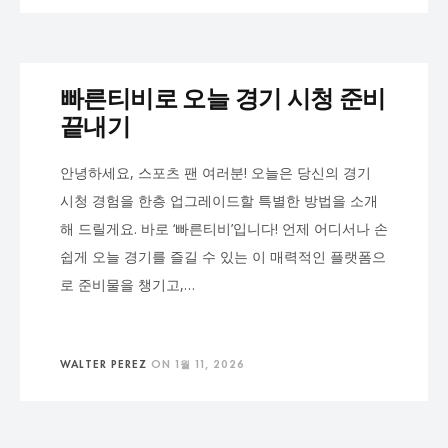
빠른티비로 오늘 경기 시청 준비
끝내기
안녕하세요, 스포츠 팬 여러분! 오늘은 당신의 경기
시청 경험을 한층 업그레이드할 특별한 방법을 소개
해 드릴게요. 바로 ‘빠른티비’입니다! 언제 어디서나 손
쉽게 오늘 경기를 즐길 수 있는 이 매력적인 플랫폼으
로 준비물을 챙기고,…
WALTER PEREZ
ON
1월 11, 2026