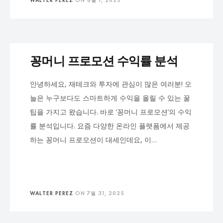
꽁머니 프로모션 수익률 분석
안녕하세요, 재테크와 투자에 관심이 많은 여러분! 오
늘은 누구보다도 스마트하게 수익을 올릴 수 있는 꿀
팁을 가지고 왔습니다. 바로 ‘꽁머니 프로모션’의 수익
률 분석입니다. 요즘 다양한 온라인 플랫폼에서 제공
하는 꽁머니 프로모션이 대세인데요, 이…
WALTER PEREZ
ON
7월 31, 2025