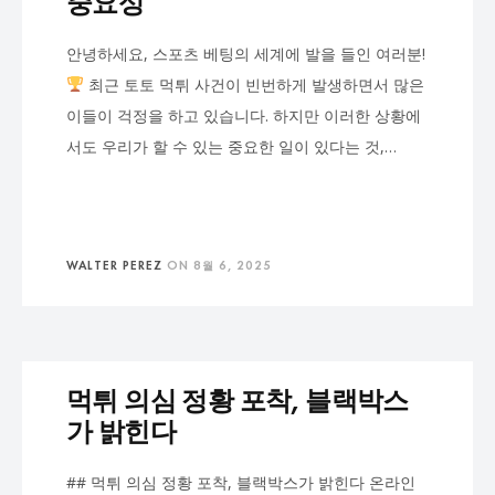
안녕하세요, 스포츠 베팅의 세계에 발을 들인 여러분!
최근 토토 먹튀 사건이 빈번하게 발생하면서 많은
이들이 걱정을 하고 있습니다. 하지만 이러한 상황에
서도 우리가 할 수 있는 중요한 일이 있다는 것,…
WALTER PEREZ
ON
8월 6, 2025
먹튀 의심 정황 포착, 블랙박스
가 밝힌다
## 먹튀 의심 정황 포착, 블랙박스가 밝힌다 온라인